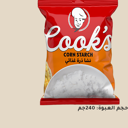
حجم العبوة: 240جم